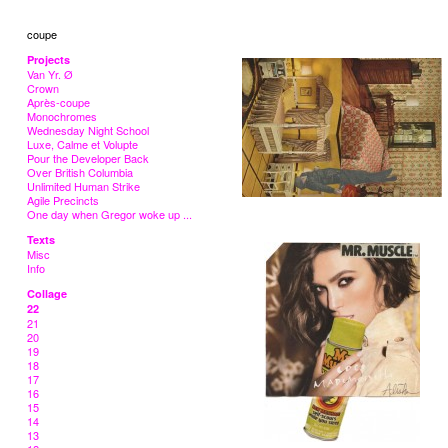
coupe
Projects
Van Yr. Ø
Crown
Après-coupe
Monochromes
Wednesday Night School
Luxe, Calme et Volupte
Pour the Developer Back
Over British Columbia
Unlimited Human Strike
Agile Precincts
One day when Gregor woke up ...
Texts
Misc
Info
Collage
22
21
20
19
18
17
16
15
14
13